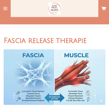
Ga
direct
naar
de
hoofdinhoud
Fascia release therapie