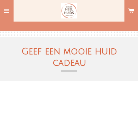
Ga
direct
naar
de
hoofdinhoud
Geef een mooie huid
cadeau