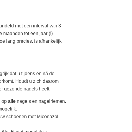
ndeld met een interval van 3
e maanden tot een jaar (!)
e lang precies, is afhankelijk
g
rijk dat u tijdens en ná de
orkomt. Houdt u zich daarom
er gezonde nagels heeft.
, op
alle
nagels en nagelriemen.
ogelijk.
 uw schoenen met Miconazol
s dit niet mogelijk is,