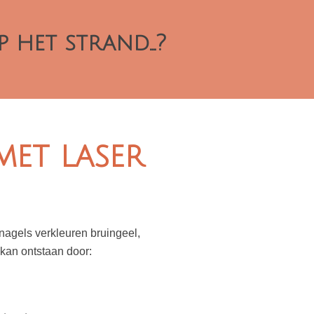
 het strand...?
et laser
agels verkleuren bruingeel,
 kan ontstaan door: