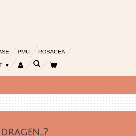
ASE
PMU
ROSACEA
T
ragen....?