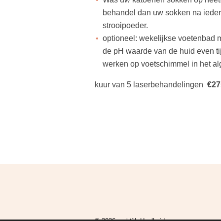
behandel dan uw sokken na ieder
strooipoeder.
optioneel: wekelijkse voetenbad m
de pH waarde van de huid even ti
werken op voetschimmel in het a
kuur van 5 laserbehandelingen
€
27
© 2026 praktijk
Heelhuids